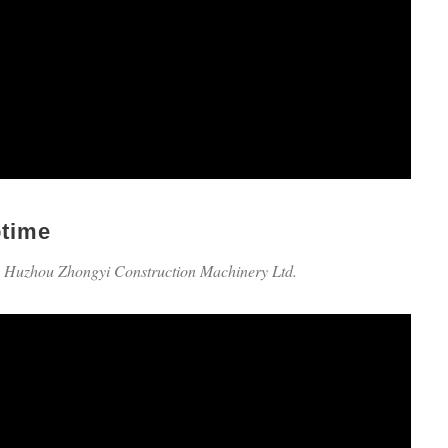
ptime
 Huzhou Zhongyi Construction Machinery Ltd.