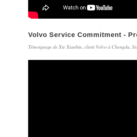
Volvo Service Commitment - Pr
Témoignage de Xie Xianbin, client Volvo à Chengdu, Si