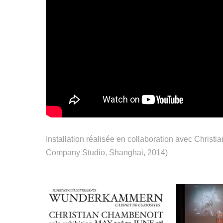
Installation réalisée en collaboration avec Christ
Company Studio, Shanghai, 2014)