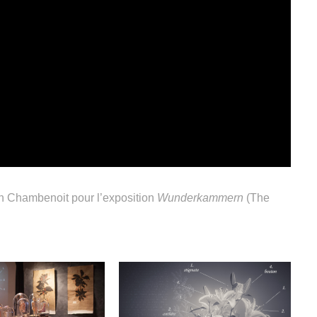
ian Chambenoit pour l’exposition
Wunderkammern
(The